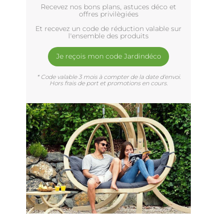
Recevez nos bons plans, astuces déco et
offres privilègiées
Et recevez un code de réduction valable sur
l'ensemble des produits
Je reçois mon code Jardindéco
* Code valable 3 mois à compter de la date d'envoi.
Hors frais de port et promotions en cours.