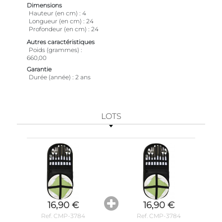
Dimensions
Hauteur (en cm)
4
Longueur (en cm)
24
Profondeur (en cm)
24
Autres caractéristiques
Poids (grammes)
660,00
Garantie
Durée (année)
2 ans
LOTS
16,90 €
16,90 €
Ref. CMP-3784
Ref. CMP-3784