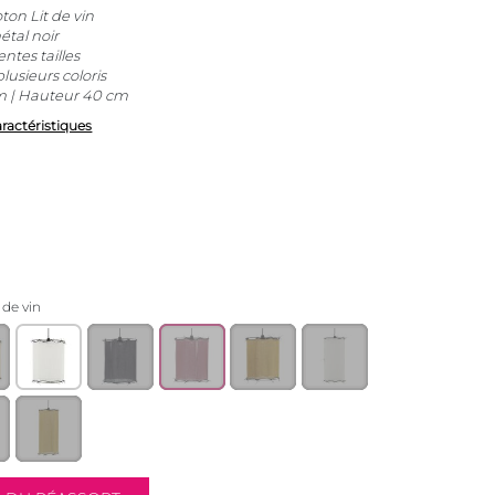
ton Lit de vin
étal noir
entes tailles
lusieurs coloris
m | Hauteur 40 cm
aractéristiques
 de vin