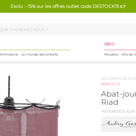
Exclu : -15% sur les offres outlet code DESTOCK15 👉
DÉCO
Animalerie
Le monde des enfants
Meubles
Arts de l
DÉCORATION INT
AMPOULE
Abat-jou
Riad
REFERENCE AUB-