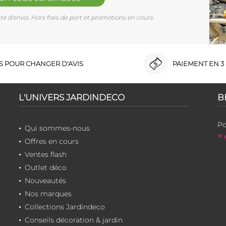
e d'envoi. Hors frais de port et promotions en cours.
RS POUR CHANGER D'AVIS
PAIEMENT EN 3 
L'UNIVERS JARDINDECO
B
Po
Qui sommes-nous
> 
Offres en cours
Ventes flash
Outlet déco
Nouveautés
Nos marques
Collections Jardindeco
Conseils décoration & jardin