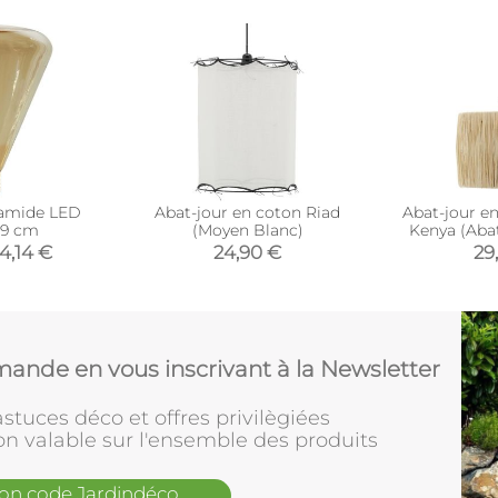
amide LED
Abat-jour en coton Riad
Abat-jour en
19 cm
(Moyen Blanc)
Kenya (Abat
14,14 €
24,90 €
29
ande en vous inscrivant à la Newsletter
stuces déco et offres privilègiées
on valable sur l'ensemble des produits
mon code Jardindéco