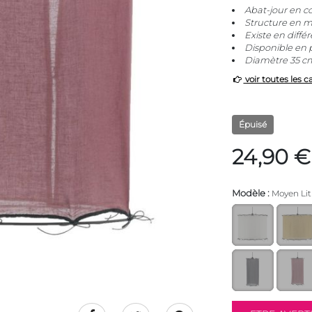
Abat-jour en co
Structure en m
Existe en différ
Disponible en p
Diamètre 35 c
voir toutes les c
Épuisé
24,90 €
Modèle :
Moyen Lit