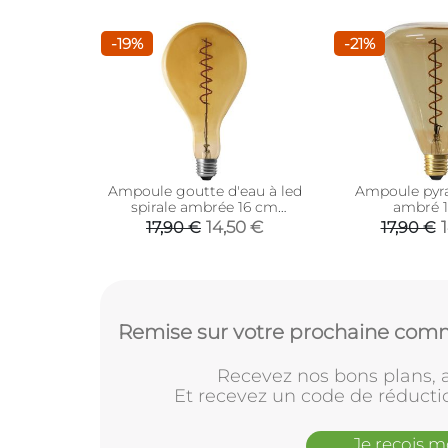
-19%
-21%
Ampoule goutte d'eau à led
Ampoule pyr
spirale ambrée 16 cm
ambré 
(Unitaire)
14,50 €
17,90 €
17,90 €
Remise sur votre prochaine comm
Recevez nos bons plans, a
Et recevez un code de réducti
Je reçois 